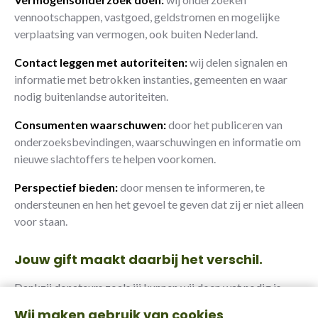
vennootschappen, vastgoed, geldstromen en mogelijke
verplaatsing van vermogen, ook buiten Nederland.
Contact leggen met autoriteiten:
wij delen signalen en
informatie met betrokken instanties, gemeenten en waar
nodig buitenlandse autoriteiten.
Consumenten waarschuwen:
door het publiceren van
onderzoeksbevindingen, waarschuwingen en informatie om
nieuwe slachtoffers te helpen voorkomen.
Perspectief bieden:
door mensen te informeren, te
ondersteunen en hen het gevoel te geven dat zij er niet alleen
voor staan.
Jouw gift maakt daarbij het verschil.
Dankzij donateurs zoals jij kunnen wij doen wat nodig is.
Wij maken gebruik van cookies
Doneer via bankoverschrijving: